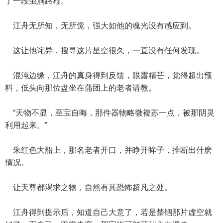
了一段虫洞路程。
江舟无所知，无所觉，强大如他的魂光没有感应到。
这让他诧异，搜寻这片星空很久，一直没有任何发现。
混沌边缘，江舟的真身得到反馈，眼露精芒，觉得超出预
料，低头向那位盘坐在蒲团上的老者请教。
“天物不显，至宝自晦，那件器物略微複苏一点，被那阴灵
利用起来。”
朱红色大船上，那名老者开口，并睁开眸子，推断出什麽
情况。
让天尊都渴求之物，自然有其恐怖超凡之处。
江舟得到提示后，知道自己大意了，若是禁锢那片虚空就