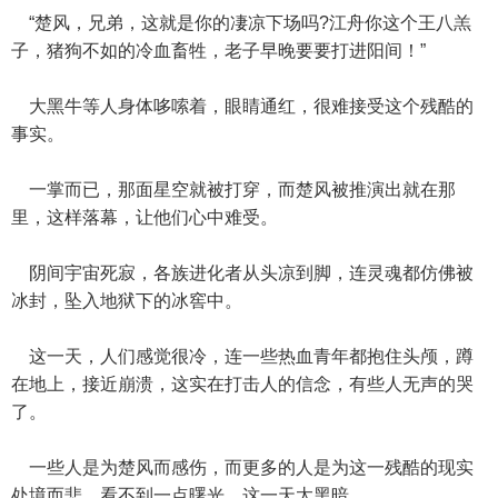
“楚风，兄弟，这就是你的凄凉下场吗?江舟你这个王八羔
子，猪狗不如的冷血畜牲，老子早晚要要打进阳间！”
大黑牛等人身体哆嗦着，眼睛通红，很难接受这个残酷的
事实。
一掌而已，那面星空就被打穿，而楚风被推演出就在那
里，这样落幕，让他们心中难受。
阴间宇宙死寂，各族进化者从头凉到脚，连灵魂都仿佛被
冰封，坠入地狱下的冰窖中。
这一天，人们感觉很冷，连一些热血青年都抱住头颅，蹲
在地上，接近崩溃，这实在打击人的信念，有些人无声的哭
了。
一些人是为楚风而感伤，而更多的人是为这一残酷的现实
处境而悲，看不到一点曙光，这一天太黑暗。