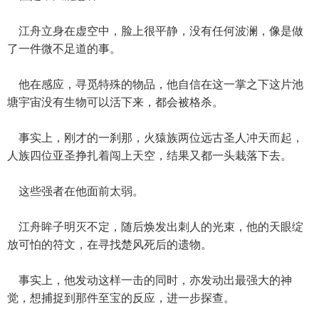
江舟立身在虚空中，脸上很平静，没有任何波澜，像是做
了一件微不足道的事。
他在感应，寻觅特殊的物品，他自信在这一掌之下这片池
塘宇宙没有生物可以活下来，都会被格杀。
事实上，刚才的一刹那，火猿族两位远古圣人冲天而起，
人族四位亚圣挣扎着闯上天空，结果又都一头栽落下去。
这些强者在他面前太弱。
江舟眸子明灭不定，随后焕发出刺人的光束，他的天眼绽
放可怕的符文，在寻找楚风死后的遗物。
事实上，他发动这样一击的同时，亦发动出最强大的神
觉，想捕捉到那件至宝的反应，进一步探查。