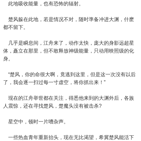
此地吸收能量，也有恐怖的辐射。
楚风躲在此地，若是情况不对，随时準备冲进大渊，什麽
都不留下。
几乎是瞬息间，江舟来了，动作太快，庞大的身影远超星
体，矗立在那里，但不敢释放神级能量，只动用映照级的化
身。
“楚风，你的命很大啊，竟逃到这里，但是这一次没有以后
了，我会逐一扫过每一寸虚空，将你抓出来！”
现在的江舟举世都在关注，得悉他来到的大渊外后，各族
人震惊，还在寻找楚风，楚魔头没有被击杀?
星空中，顿时一片嘈杂声。
一些热血青年重新抬头，现在无比渴望，希冀楚风能活下