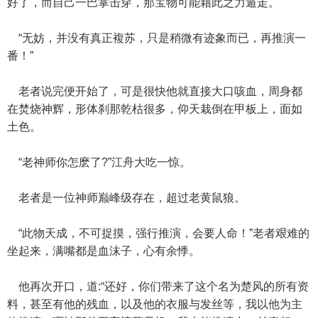
好了，而自己一巴掌击穿，那宝物可能藉此之力遁走。
“无妨，并没有真正複苏，只是稍微有迹象而已，再推演一
番！”
老者说完便开始了，可是很快他就直接大口咳血，周身都
在焚烧神辉，形体刹那乾枯很多，仰天栽倒在甲板上，面如
土色。
“老神师你怎麽了?”江舟大吃一惊。
老者是一位神师巅峰级存在，超过老黄鼠狼。
“此物天成，不可捉摸，强行推演，会要人命！”老者艰难的
坐起来，满嘴都是血沫子，心有余悸。
他再次开口，道:“还好，你们带来了这个名为楚风的所有资
料，甚至有他的残血，以及他的衣服与发丝等，我以他为主