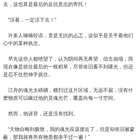
去，这也算是最后的反抗意志的寄托！
“活着，一定活下去！”
许多人喃喃轻语，竟是无比的忐忑，这似乎是关乎着他们
心中的某种执念。
早先这些人都绝望了，认为阴间再无希望，信念崩塌，而
现在像是抓住最后的一根稻草，尽管依旧看不到曙光，但还
是忍不住想伸手抓住。
江舟的魂光太磅礴，横扫过这片区域，无远不届，没有什
麽物质可以瞒过他的灵魂光芒，覆盖向每一寸空间。
然而，他讶异，还是没有找到。
“天物自晦到极致，我的魂光应该接近了，但是却依旧被蒙
蔽，那我就将所有物质都亲手过一遍！”