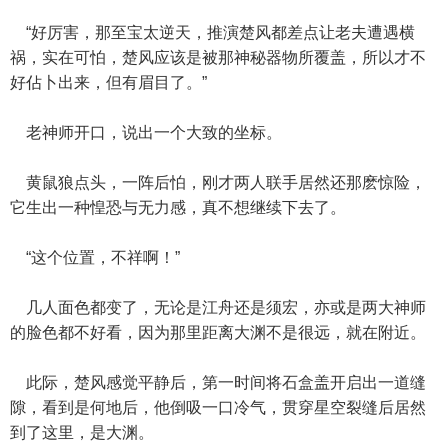
“好厉害，那至宝太逆天，推演楚风都差点让老夫遭遇横
祸，实在可怕，楚风应该是被那神秘器物所覆盖，所以才不
好佔卜出来，但有眉目了。”
老神师开口，说出一个大致的坐标。
黄鼠狼点头，一阵后怕，刚才两人联手居然还那麽惊险，
它生出一种惶恐与无力感，真不想继续下去了。
“这个位置，不祥啊！”
几人面色都变了，无论是江舟还是须宏，亦或是两大神师
的脸色都不好看，因为那里距离大渊不是很远，就在附近。
此际，楚风感觉平静后，第一时间将石盒盖开启出一道缝
隙，看到是何地后，他倒吸一口冷气，贯穿星空裂缝后居然
到了这里，是大渊。