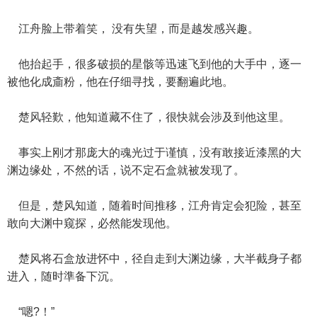
江舟脸上带着笑， 没有失望，而是越发感兴趣。
他抬起手，很多破损的星骸等迅速飞到他的大手中，逐一
被他化成齑粉，他在仔细寻找，要翻遍此地。
楚风轻歎，他知道藏不住了，很快就会涉及到他这里。
事实上刚才那庞大的魂光过于谨慎，没有敢接近漆黑的大
渊边缘处，不然的话，说不定石盒就被发现了。
但是，楚风知道，随着时间推移，江舟肯定会犯险，甚至
敢向大渊中窥探，必然能发现他。
楚风将石盒放进怀中，径自走到大渊边缘，大半截身子都
进入，随时準备下沉。
“嗯?！”