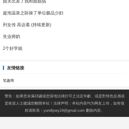
姐夫出差了我和姐姐搞
趁泡温泉之际操了单位极品少妇
列女传 高达着 (持续更新)
失业师奶
2个好学姐
友情链接
笔趣阁
警告：如果您未滿18歲或您當地法律許可之法定年齡、或是對情色反感或
是衛道人士建議您離開本站！法律声明：本站内容均为网友上传，如有侵
权请联系：
yundtjoey24@gmail.com
删除内容。