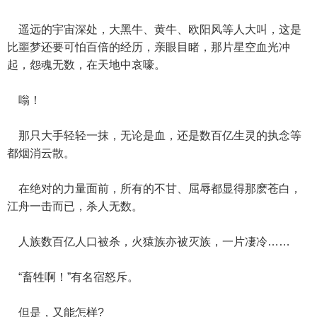
遥远的宇宙深处，大黑牛、黄牛、欧阳风等人大叫，这是
比噩梦还要可怕百倍的经历，亲眼目睹，那片星空血光冲
起，怨魂无数，在天地中哀嚎。
嗡！
那只大手轻轻一抹，无论是血，还是数百亿生灵的执念等
都烟消云散。
在绝对的力量面前，所有的不甘、屈辱都显得那麽苍白，
江舟一击而已，杀人无数。
人族数百亿人口被杀，火猿族亦被灭族，一片凄冷……
“畜牲啊！”有名宿怒斥。
但是，又能怎样?