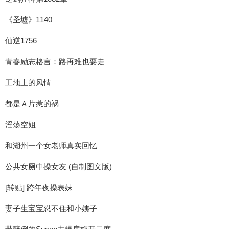
《圣墟》1140
仙逆1756
青春励志格言：路再难也要走
工地上的风情
都是Ａ片惹的祸
淫荡空姐
和湖州一个女老师真实回忆
公共女厕中操女友 (自制图文版)
[转贴] 跨年夜操表妹
妻子生宝宝忍不住和小姨子