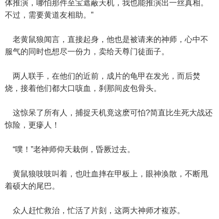
体推演，哪怕那件至宝遮蔽天机，我也能推演出一丝真相。
不过，需要黄道友相助。”
老黄鼠狼闻言，直接起身，他也是被请来的神师，心中不
服气的同时也想尽一份力，卖给天尊门徒面子。
两人联手，在他们的近前，成片的龟甲在发光，而后焚
烧，接着他们都大口咳血，刹那间皮包骨头。
这惊呆了所有人，捕捉天机竟这麽可怕?简直比生死大战还
惊险，更瘮人！
“噗！”老神师仰天栽倒，昏厥过去。
黄鼠狼吱吱叫着，也吐血摔在甲板上，眼神涣散，不断甩
着硕大的尾巴。
众人赶忙救治，忙活了片刻，这两大神师才複苏。