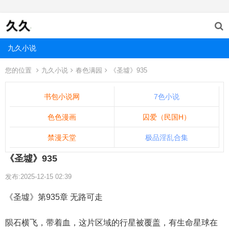
九久小说
您的位置
九久小说
春色满园
《圣墟》935
书包小说网
7色小说
色色漫画
囚爱（民国H）
禁漫天堂
极品淫乱合集
《圣墟》935
发布:2025-12-15 02:39
《圣墟》第935章 无路可走
陨石横飞，带着血，这片区域的行星被覆盖，有生命星球在