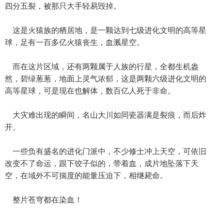
四分五裂，被那只大手轻易毁掉。
这是火猿族的栖居地，是一颗达到七级进化文明的高等星
球，足有一百多亿火猿丧生，血溅星空。
而在这片区域，还有两颗属于人族的行星，全都生机盎
然，碧绿葱葱，地面上灵气浓郁，这是两颗六级进化文明的
高等星球，可是现在也解体，数百亿人死于非命。
大灾难出现的瞬间，名山大川如同瓷器满是裂痕，而后炸
开。
一些负有盛名的进化门派中，不少修士冲上天空，可依旧
改变不了命运，跟下饺子似的，带着血，成片地坠落下天
空，在域外不可揣度的能量压迫下，相继毙命。
整片苍穹都在染血！