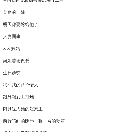
带醉倒的Susan去爆房梅开二度
善良的二婶
明天你要嫁给他了
人妻同事
X X 姨妈
契姐慧珊做爱
生日群交
我和我的两个情人
跟外籍女工打炮
阳具送入她的淫穴里
两片暗红的阴唇一张一合的动着