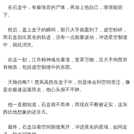
在石盒中，有秦珞音的尸体，再加上他自己，堪堪能容
下。
然后，盖上盒子的瞬间，那只大手就轰到了，虚空粉碎，
而石盒划出莫名的轨迹，没有一点能量波动，冲进星空裂缝
中，就此消失。
在这一刻，江舟精神魂光暴涨，笼罩万物，且大手拘禁所
有物质，包括虚空裂缝中的东西。
天物自晦?！楚风虽然在盒子中，但是体会到空间变迁，像
是在极速远遁而去，他心头很不平静。
他一直都知道，石盒很不简单，而现在不断被证实，这东
西比他想象的还非凡。
最终，石盒沿着空间裂缝离开，冲进莫名的星域，如同走