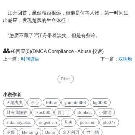
江舟回首，虽然相距很远，但他是何等人物，第一时间生
出感应，发现楚风的生命体征！
“怎麽不藏了?”江舟带着淡笑，但是有些冷。
👥
+0回应(0)(DMCA Compliance - Abuse 投诉)
上一篇：
时间谚语
下一篇：
双响炮
Ethan
小说作者
天地丸丸
冰心
Ethan
yamato888
kg0000
只有我懂妳
likes080
賈丁丁
Bubkes
小雞湯
indainoyakou
ongvinvin
凡夫
porsmm
ptc077
夕媛
kkmanlg
Bone
金刀利刃
性与情