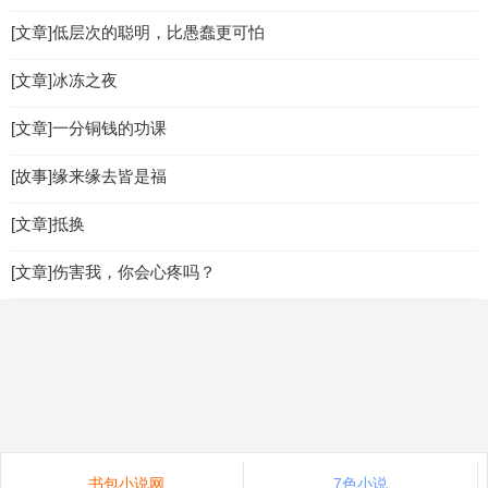
[文章]低层次的聪明，比愚蠢更可怕
[文章]冰冻之夜
[文章]一分铜钱的功课
[故事]缘来缘去皆是福
[文章]抵换
[文章]伤害我，你会心疼吗？
书包小说网
7色小说