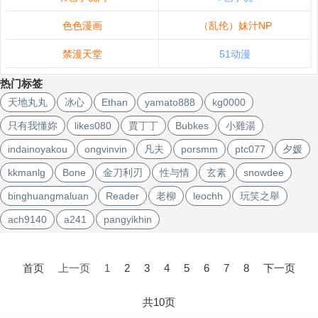
色色漫画
（乱伦）妹汁NP
禁漫天堂
51动漫
热门标签
天地丸丸
冰心
Ethan
yamato888
kg0000
只有我懂妳
likes080
賈丁丁
Bubkes
小雞湯
indainoyakou
ongvinvin
凡夫
porsmm
ptc077
夕媛
kkmanlg
Bone
金刀利刃
性与情
玄素
snowdee
binghuangmaluan
Reader
老柳
leochh
玩笑之舉
ach9140
a241
pangyikhin
文
章
首页
上一页
1
2
3
4
5
6
7
8
下一页
导
航
共10页