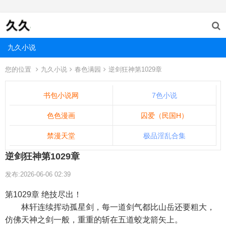
九久小说
您的位置
九久小说
春色满园
逆剑狂神第1029章
书包小说网
7色小说
色色漫画
囚爱（民国H）
禁漫天堂
极品淫乱合集
逆剑狂神第1029章
发布:2026-06-06 02:39
第1029章 绝技尽出！
林轩连续挥动孤星剑，每一道剑气都比山岳还要粗大，
仿佛天神之剑一般，重重的斩在五道蛟龙箭矢上。