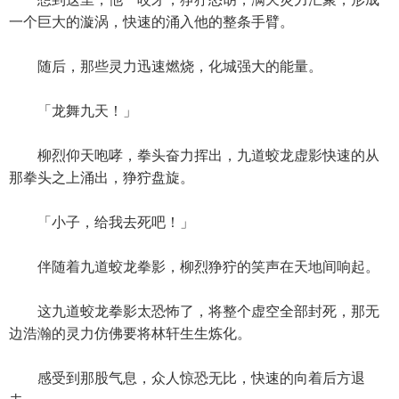
一个巨大的漩涡，快速的涌入他的整条手臂。
随后，那些灵力迅速燃烧，化城强大的能量。
「龙舞九天！」
柳烈仰天咆哮，拳头奋力挥出，九道蛟龙虚影快速的从
那拳头之上涌出，狰狞盘旋。
「小子，给我去死吧！」
伴随着九道蛟龙拳影，柳烈狰狞的笑声在天地间响起。
这九道蛟龙拳影太恐怖了，将整个虚空全部封死，那无
边浩瀚的灵力仿佛要将林轩生生炼化。
感受到那股气息，众人惊恐无比，快速的向着后方退