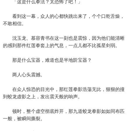
「这是什么拳法？太恐怖了吧！」
看到这一幕，众人的心都快跳出来了，个个口乾舌燥，
不敢相信。
沈玉龙、慕容青书在这一刻也是震惊，因为他们能清晰
的感到那件红莲拳套上的气息，一点儿都不比孤星剑弱。
那是什么宝器，难道也是半地阶宝器？
两人心头震撼。
在众人惊恐的目光中，那红莲拳影浩蕩无比，狠狠的撞
到蛟龙虚影之上，发出震天般的响声。
顿时，整个虚空彻底炸开，那九道蛟龙拳影如如同布匹
一般，被瞬间撕裂。