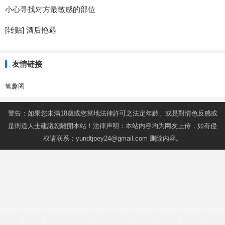
小心寻找对方最敏感的部位
[转贴] 酒后艳遇
友情链接
笔趣阁
警告：如果您未滿18歲或您當地法律許可之法定年齡、或是對情色反感或
是衛道人士建議您離開本站！法律声明：本站内容均为网友上传，如有侵
权请联系：
yundtjoey24@gmail.com
删除内容。