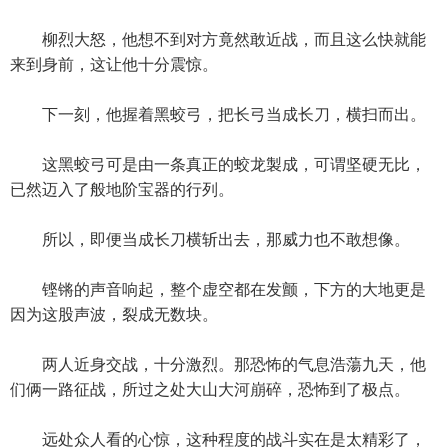
柳烈大怒，他想不到对方竟然敢近战，而且这么快就能
来到身前，这让他十分震惊。
下一刻，他握着黑蛟弓，把长弓当成长刀，横扫而出。
这黑蛟弓可是由一条真正的蛟龙製成，可谓坚硬无比，
已然迈入了般地阶宝器的行列。
所以，即便当成长刀横斩出去，那威力也不敢想像。
铿锵的声音响起，整个虚空都在发颤，下方的大地更是
因为这股声波，裂成无数块。
两人近身交战，十分激烈。那恐怖的气息浩蕩九天，他
们俩一路征战，所过之处大山大河崩碎，恐怖到了极点。
远处众人看的心惊，这种程度的战斗实在是太精彩了，