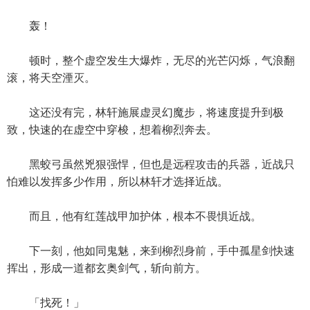
轰！
顿时，整个虚空发生大爆炸，无尽的光芒闪烁，气浪翻
滚，将天空湮灭。
这还没有完，林轩施展虚灵幻魔步，将速度提升到极
致，快速的在虚空中穿梭，想着柳烈奔去。
黑蛟弓虽然兇狠强悍，但也是远程攻击的兵器，近战只
怕难以发挥多少作用，所以林轩才选择近战。
而且，他有红莲战甲加护体，根本不畏惧近战。
下一刻，他如同鬼魅，来到柳烈身前，手中孤星剑快速
挥出，形成一道都玄奥剑气，斩向前方。
「找死！」