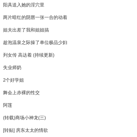
阳具送入她的淫穴里
两片暗红的阴唇一张一合的动着
姐夫出差了我和姐姐搞
趁泡温泉之际操了单位极品少妇
列女传 高达着 (持续更新)
失业师奶
2个好学姐
舞会上赤裸的性交
阿莲
(转载)商场小神龙(三)
[转贴] 房东太太的情欲