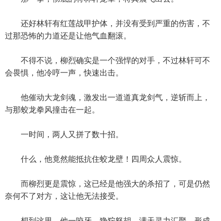
还好林轩有红莲战甲护体，并没有受到严重的伤害，不
过那恐怖的力道还是让他气血翻滚。
不得不说，柳烈确实是一个强悍的对手，不过林轩可不
会畏惧，他冷哼一声，快速出击。
他催动大龙剑魂，激发出一道道真龙剑气，逆斩而上，
与那蛟龙拳风撞击在一起。
一时间，两人又拼了数十招。
什么，他竟然能抵抗住蛟龙壁！四周众人震惊。
而柳烈更是震惊，这已经是他强大的杀招了，可是仍然
奈何不了对方，这让他无法接受。
想到这里，他一咬牙，狰狞怒胡，满天灵力汇聚，形成