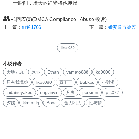
一瞬间，漫天的红光将他淹没。
👥
+1回应(0)(DMCA Compliance - Abuse 投诉)
上一篇：
仙逆1706
下一篇：
娇妻超市被姦
likes080
小说作者
天地丸丸
冰心
Ethan
yamato888
kg0000
只有我懂妳
likes080
賈丁丁
Bubkes
小雞湯
indainoyakou
ongvinvin
凡夫
porsmm
ptc077
夕媛
kkmanlg
Bone
金刀利刃
性与情