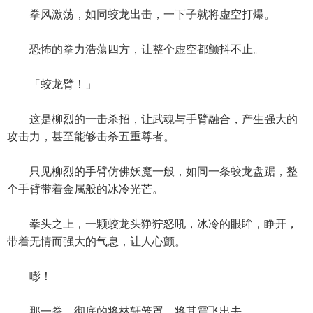
拳风激荡，如同蛟龙出击，一下子就将虚空打爆。
恐怖的拳力浩蕩四方，让整个虚空都颤抖不止。
「蛟龙臂！」
这是柳烈的一击杀招，让武魂与手臂融合，产生强大的
攻击力，甚至能够击杀五重尊者。
只见柳烈的手臂仿佛妖魔一般，如同一条蛟龙盘踞，整
个手臂带着金属般的冰冷光芒。
拳头之上，一颗蛟龙头狰狞怒吼，冰冷的眼眸，睁开，
带着无情而强大的气息，让人心颤。
嘭！
那一拳，彻底的将林轩笼罩，将其震飞出去。