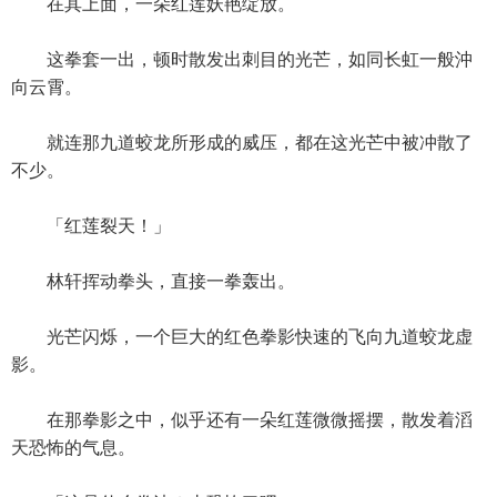
在其上面，一朵红莲妖艳绽放。
这拳套一出，顿时散发出刺目的光芒，如同长虹一般沖
向云霄。
就连那九道蛟龙所形成的威压，都在这光芒中被冲散了
不少。
「红莲裂天！」
林轩挥动拳头，直接一拳轰出。
光芒闪烁，一个巨大的红色拳影快速的飞向九道蛟龙虚
影。
在那拳影之中，似乎还有一朵红莲微微摇摆，散发着滔
天恐怖的气息。