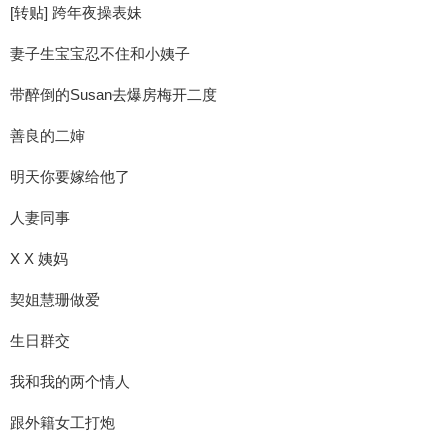
[转贴] 跨年夜操表妹
妻子生宝宝忍不住和小姨子
带醉倒的Susan去爆房梅开二度
善良的二婶
明天你要嫁给他了
人妻同事
X X 姨妈
契姐慧珊做爱
生日群交
我和我的两个情人
跟外籍女工打炮