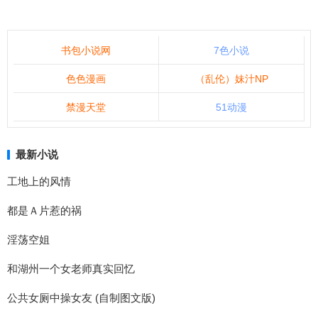
书包小说网
7色小说
色色漫画
（乱伦）妹汁NP
禁漫天堂
51动漫
最新小说
工地上的风情
都是Ａ片惹的祸
淫荡空姐
和湖州一个女老师真实回忆
公共女厕中操女友 (自制图文版)